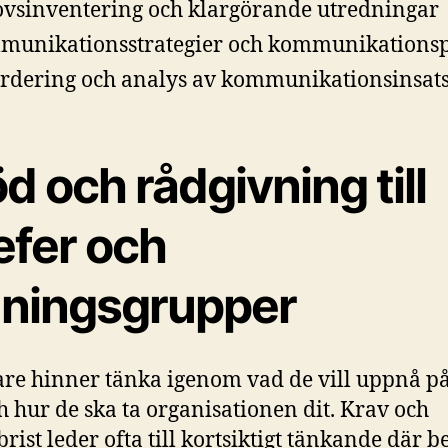
vsinventering och klargörande utredningar
unikationsstrategier och kommunikations
rdering och analys av kommunikationsinsat
d och rådgivning till
efer och
dningsgrupper
are hinner tänka igenom vad de vill uppnå p
ch hur de ska ta organisationen dit. Krav och
rist leder ofta till kortsiktigt tänkande där b