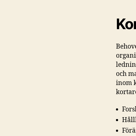
Ko
Behove
organi
lednin
och ma
inom 
kortar
For
Hål
För