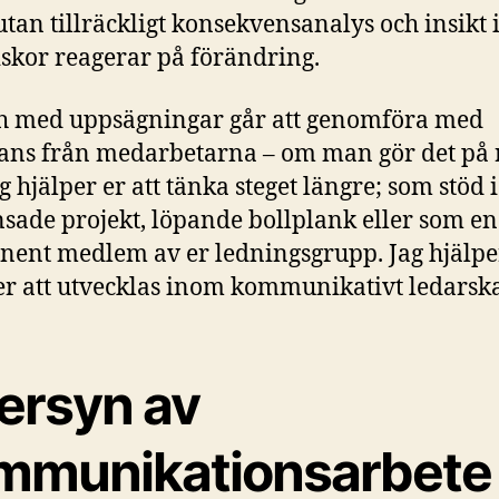
 utan tillräckligt konsekvensanalys och insikt 
kor reagerar på förändring.
ch med uppsägningar går att genomföra med
ans från medarbetarna – om man gör det på 
ag hjälper er att tänka steget längre; som stöd i
sade projekt, löpande bollplank eller som en
ent medlem av er ledningsgrupp. Jag hjälpe
er att utvecklas inom kommunikativt ledarsk
ersyn av
mmunikationsarbete