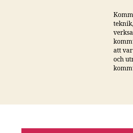
Kommun
teknik
verksa
kommun
att va
och ut
kommu