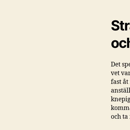
Str
och
Det sp
vet va
fast å
anstäl
knepig
komma 
och ta