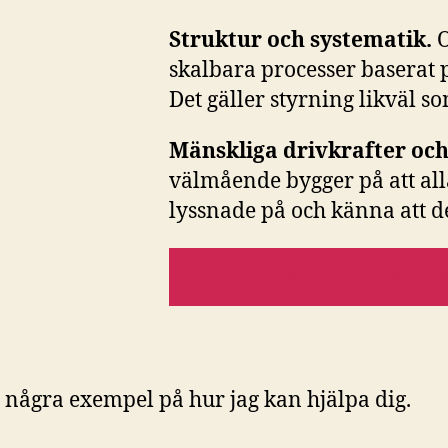
Struktur och systematik.
O
skalbara processer baserat 
Det gäller styrning likväl s
Mänskliga drivkrafter oc
välmående bygger på att al
lyssnade på och känna att d
070-33 11 404
GUSTAV
 några exempel på hur jag kan hjälpa dig.