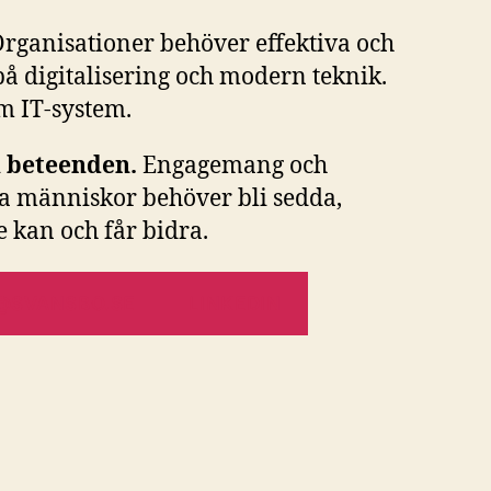
rganisationer behöver effektiva och
på digitalisering och modern teknik.
om IT-system.
h beteenden.
Engagemang och
la människor behöver bli sedda,
e kan och får bidra.
@SVANSBO.SE
LINKEDIN