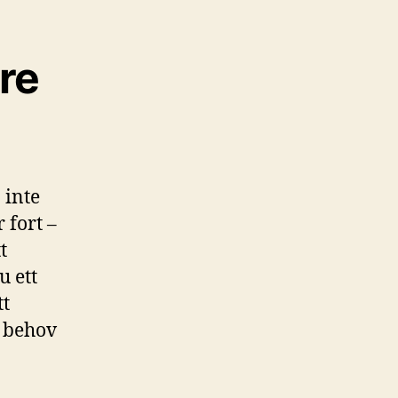
gre
 inte
 fort –
t
u ett
tt
a behov