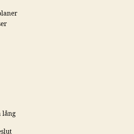
planer
ser
å lång
eslut