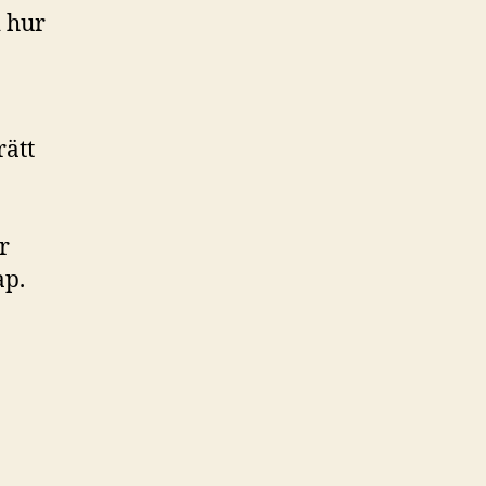
i hur
rätt
r
ap.