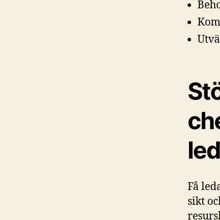
Beho
Komm
Utvä
Stö
ch
le
Få led
sikt o
resursb