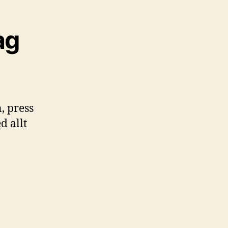
ag
, press
d allt