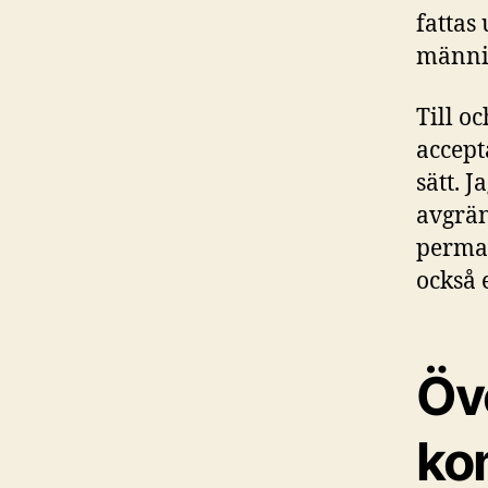
fattas
männis
Till o
accept
sätt. J
avgrän
perman
också 
Öv
ko