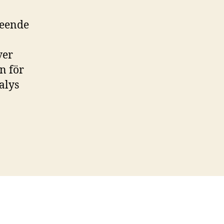
seende
ver
n för
alys